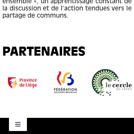
ensemble », un apprentissage constant de
la discussion et de l’action tendues vers le
partage de communs.
PARTENAIRES
Toggle