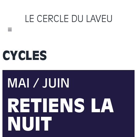
Passer
au
LE CERCLE DU LAVEU
contenu
Toggle
Navigation
Accueil
CYCLES
Cycles
MAI / JUIN
Programme
RETIENS LA
Location
NUIT
Sauvons le Cercle