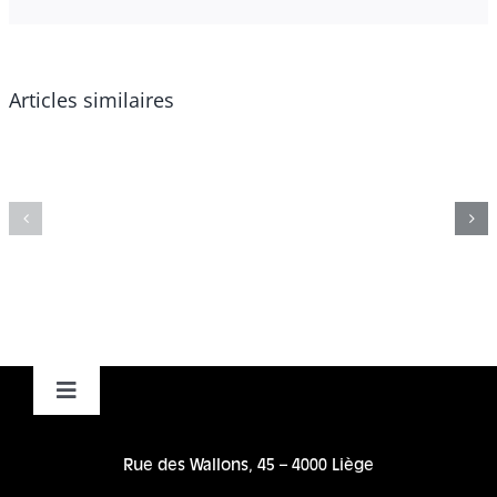
Articles similaires
Avantage
Avanta
Fiscal
Fiscal
4
2.
Toggle
Navigation
Accueil
Rue des Wallons, 45 – 4000 Liège