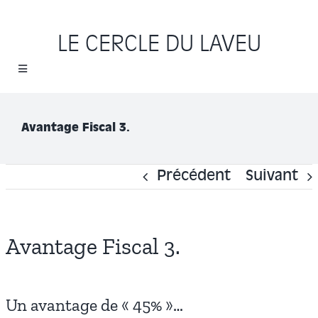
Passer
au
LE CERCLE DU LAVEU
contenu
Toggle
Navigation
Accueil
Avantage Fiscal 3.
Cycles
Précédent
Suivant
Programme
Location
Avantage Fiscal 3.
Sauvons le Cercle
Un avantage de « 45% »…