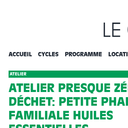
Passer
au
contenu
LE
ACCUEIL
CYCLES
PROGRAMME
LOCAT
ATELIER
ATELIER PRESQUE Z
DÉCHET: PETITE PH
FAMILIALE HUILES