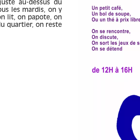
 juste au-dessus du
ous les mardis, on y
n lit, on papote, on
du quartier, on reste