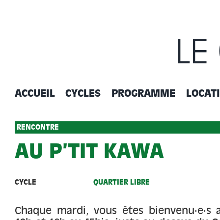
Passer
au
contenu
LE
ACCUEIL
CYCLES
PROGRAMME
LOCAT
RENCONTRE
AU P’TIT KAWA
CYCLE
QUARTIER LIBRE
Chaque mardi, vous êtes bienvenu·e·s 