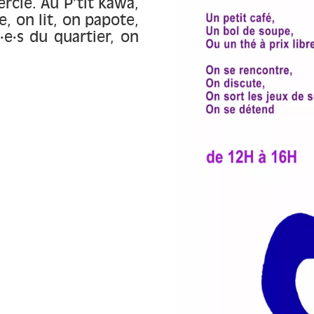
rcle. Au P’tit Kawa,
, on lit, on papote,
·e·s du quartier, on