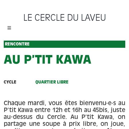
Passer
au
LE CERCLE DU LAVEU
contenu
Toggle
Navigation
Accueil
RENCONTRE
AU P’TIT KAWA
Cycles
Programme
CYCLE
QUARTIER LIBRE
Location
Chaque mardi, vous êtes bienvenu·e·s au
P’tit Kawa entre 12h et 16h au 45bis, juste
Sauvons le Cercle
au-dessus du Cercle. Au P’tit Kawa, on
partage une soupe à prix libre, on joue,