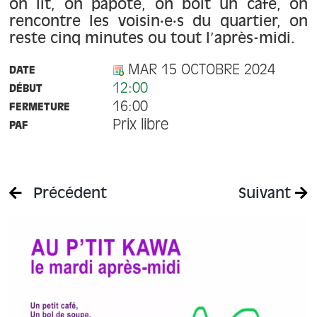
À propos
on lit, on papote, on boit un café, on
rencontre les voisin·e·s du quartier, on
reste cinq minutes ou tout l’après-midi.
Contact
MAR 15 OCTOBRE 2024
DATE
12:00
DÉBUT
16:00
FERMETURE
Prix libre
PAF
Précédent
Suivant