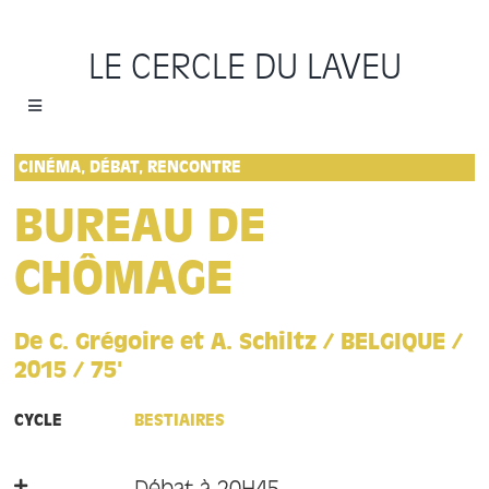
Passer
au
LE CERCLE DU LAVEU
contenu
Toggle
Navigation
Accueil
CINÉMA, DÉBAT, RENCONTRE
BUREAU DE
Cycles
CHÔMAGE
Programme
De C. Grégoire et A. Schiltz / BELGIQUE /
Location
2015 / 75'
CYCLE
BESTIAIRES
Sauvons le Cercle