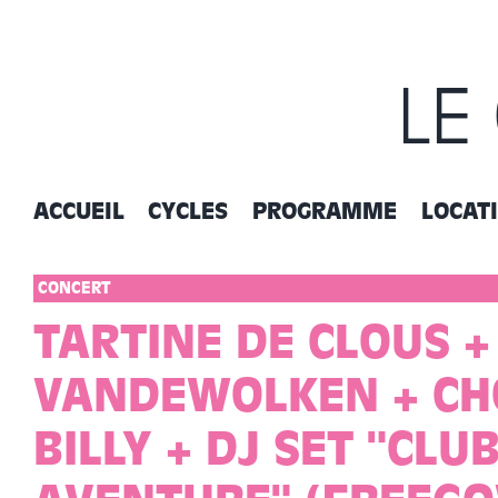
Passer
au
contenu
LE
ACCUEIL
CYCLES
PROGRAMME
LOCAT
CONCERT
TARTINE DE CLOUS +
VANDEWOLKEN + CH
BILLY + DJ SET "CLU