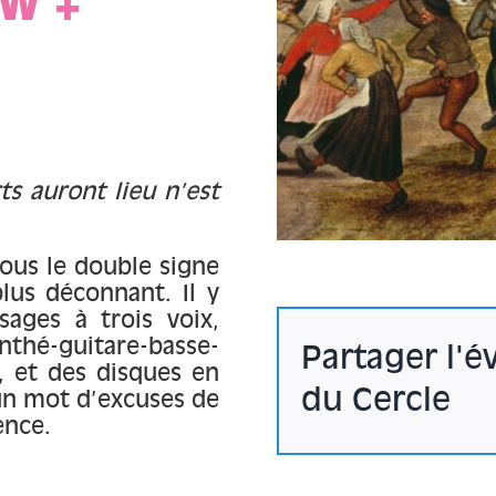
W +
ts auront lieu n’est
sous le double signe
lus déconnant. Il y
sages à trois voix,
thé-guitare-basse-
Partager l'
, et des disques en
du Cercle
 un mot d’excuses de
ence.