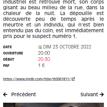
À propos
industriel est retrouvé mort, son corps
gisant au beau milieu de la rue, dans la
chaleur de la nuit. La dépouille est
Contact
découverte peu de temps après le
meurtre et un individu, qui n’est bien
entendu pas du coin, est immédiatement
pris pour le suspect numéro 1.
DIM 23 OCTOBRE 2022
DATE
20:00
OUVERTURE
20:30
DÉBUT
1 €
PAF
https://www.imdb.com/title/tt0061811/
Précédent
Suivant