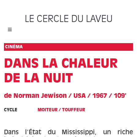
Passer
au
LE CERCLE DU LAVEU
contenu
Toggle
Navigation
Accueil
CINÉMA
DANS LA CHALEUR
Cycles
DE LA NUIT
Programme
de Norman Jewison / USA / 1967 / 109’
Location
CYCLE
MOITEUR / TOUFFEUR
Sauvons le Cercle
Dans l’État du Mississippi, un riche