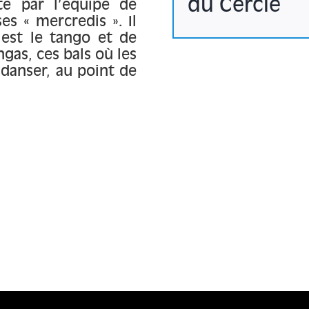
du Cercle
te par l’équipe de
s « mercredis ». Il
’est le tango et de
as, ces bals où les
danser, au point de