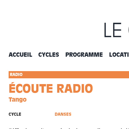
Passer
au
contenu
LE
ACCUEIL
CYCLES
PROGRAMME
LOCAT
RADIO
ÉCOUTE RADIO
Tango
CYCLE
DANSES