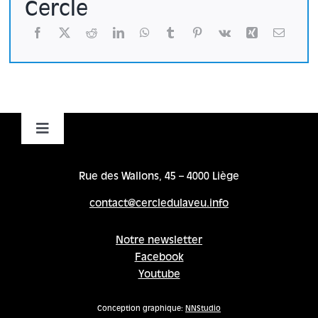
Cercle
Toggle
Navigation
Accueil
Rue des Wallons, 45 – 4000 Liège
contact@cercledulaveu.info
Cycles
Notre newsletter
Facebook
Programme
Youtube
Location
Conception graphique:
NNStudio