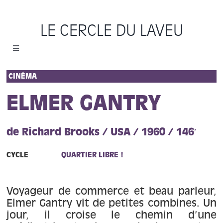
Passer
au
LE CERCLE DU LAVEU
contenu
Toggle
Navigation
Accueil
CINÉMA
ELMER GANTRY
Cycles
de Richard Brooks / USA / 1960 / 146′
Programme
CYCLE
QUARTIER LIBRE !
Location
Voyageur de commerce et beau parleur,
Sauvons le Cercle
Elmer Gantry vit de petites combines. Un
jour, il croise le chemin d’une