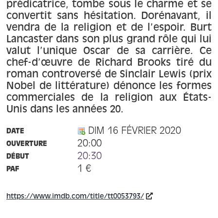
À propos
prédicatrice, tombe sous le charme et se
convertit sans hésitation. Dorénavant, il
vendra de la religion et de l’espoir. Burt
Contact
Lancaster dans son plus grand rôle qui lui
valut l’unique Oscar de sa carrière. Ce
chef-d’œuvre de Richard Brooks tiré du
roman controversé de Sinclair Lewis (prix
Nobel de littérature) dénonce les formes
commerciales de la religion aux États-
Unis dans les années 20.
DIM 16 FÉVRIER 2020
DATE
20:00
OUVERTURE
20:30
DÉBUT
1 €
PAF
https://www.imdb.com/title/tt0053793/