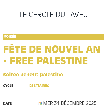
Passer
au
LE CERCLE DU LAVEU
contenu
Toggle
Navigation
Accueil
SOIRÉE
FÊTE DE NOUVEL AN
Cycles
- FREE PALESTINE
Programme
Soirée bénéfit palestine
Location
CYCLE
BESTIAIRES
Sauvons le Cercle
MER 31 DÉCEMBRE 2025
DATE