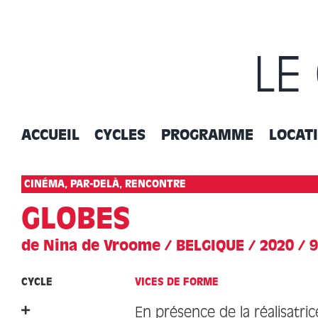
Passer
au
contenu
LE
ACCUEIL
CYCLES
PROGRAMME
LOCAT
CINÉMA, PAR-DELÀ, RENCONTRE
GLOBES
de Nina de Vroome / BELGIQUE / 2020 / 9
CYCLE
VICES DE FORME
En présence de la réalisatric