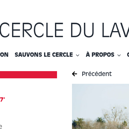
 CERCLE DU LA
ION
SAUVONS LE CERCLE
À PROPOS
Précédent
7'
e