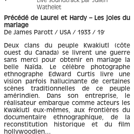
Live soundtrack par Julien
À propos
Wathelet
Précédé de Laurel et Hardy – Les joies du
Contact
mariage
De James Parott / USA / 1933 / 19′
Deux clans du peuple Kwakiutl (côte
ouest du Canada) se livrent une guerre
sans merci pour obtenir en mariage la
belle Naïda. Le célèbre photographe
ethnographe Edward Curtis livre une
vision parfois hallucinante de certaines
scènes traditionnelles de ce peuple
amérindien. Dans son entreprise, le
réalisateur embarque comme acteurs les
Kwakiutl eux-mêmes, aux frontières du
documentaire ethnographique, de la
reconstitution historique et du film
hollywoodien…