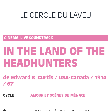
Passer
au
LE CERCLE DU LAVEU
contenu
Toggle
Navigation
Accueil
CINÉMA, LIVE SOUNDTRACK
IN THE LAND OF THE
Cycles
HEADHUNTERS
Programme
de Edward S. Curtis / USA-Canada / 1914
Location
/ 67'
CYCLE
AMOUR ET SCÈNES DE MÉNAGE
Sauvons le Cercle