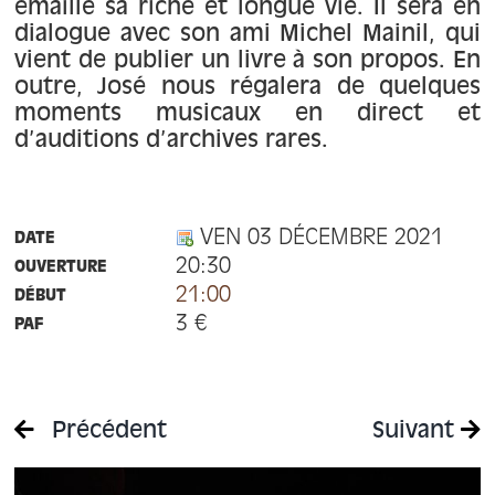
À propos
émaillé sa riche et longue vie. Il sera en
dialogue avec son ami Michel Mainil, qui
vient de publier un livre à son propos. En
Contact
outre, José nous régalera de quelques
moments musicaux en direct et
d’auditions d’archives rares.
VEN 03 DÉCEMBRE 2021
DATE
20:30
OUVERTURE
21:00
DÉBUT
3 €
PAF
Précédent
Suivant