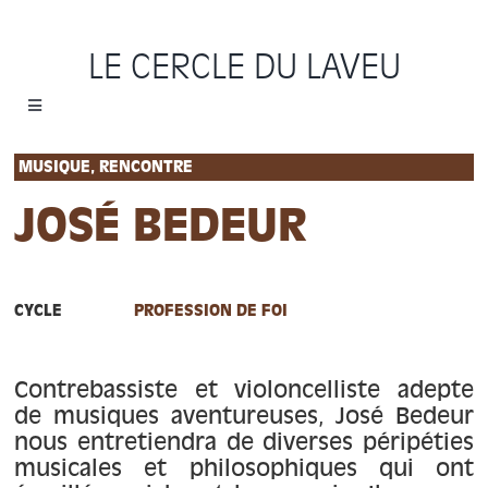
Passer
au
LE CERCLE DU LAVEU
contenu
Toggle
Navigation
Accueil
MUSIQUE, RENCONTRE
JOSÉ BEDEUR
Cycles
Programme
CYCLE
PROFESSION DE FOI
Location
Contrebassiste et violoncelliste adepte
de musiques aventureuses, José Bedeur
Sauvons le Cercle
nous entretiendra de diverses péripéties
musicales et philosophiques qui ont