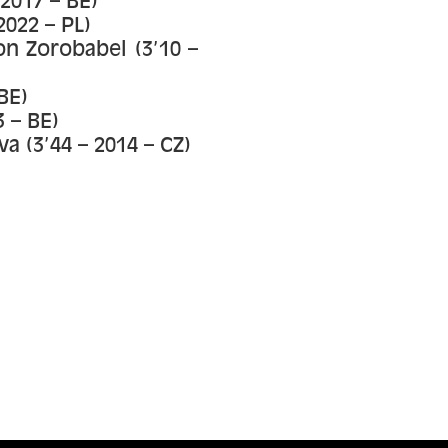
2017 – BE)
022 – PL)
on Zorobabel (3’10 –
BE)
 – BE)
 (3’44 – 2014 – CZ)