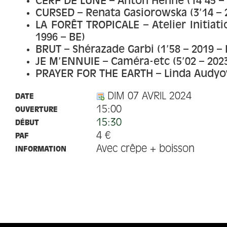
CERF DE LUNE – Anton Henne (14’45 – 
CURSED – Renata Gasiorowska (3’14 – 2
LA FORÊT TROPICALE – Atelier Initiati
1996 – BE)
BRUT – Shérazade Garbi (1’58 – 2019 – 
JE M’ENNUIE – Caméra-etc (5’02 – 2023
PRAYER FOR THE EARTH – Linda Audyova
DIM 07 AVRIL 2024
DATE
15:00
OUVERTURE
15:30
DÉBUT
4 €
PAF
Avec crêpe + boisson
INFORMATION