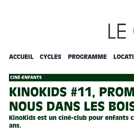
Passer
au
contenu
LE
ACCUEIL
CYCLES
PROGRAMME
LOCAT
CINÉ-ENFANTS
KINOKIDS #11, PRO
NOUS DANS LES BOIS
KinoKids est un ciné-club pour enfants c
ans.