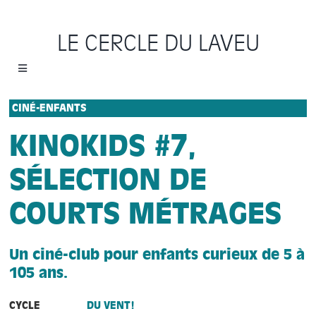
Passer
au
LE CERCLE DU LAVEU
contenu
Toggle
Navigation
Accueil
CINÉ-ENFANTS
KINOKIDS #7,
Cycles
SÉLECTION DE
Programme
COURTS MÉTRAGES
Location
Un ciné-club pour enfants curieux de 5 à
105 ans.
Sauvons le Cercle
CYCLE
DU VENT!