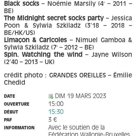
Black socks
– Noémie Marsily (4′ – 2011 –
BE)
The Midnight secret socks party
– Jessica
Poon & Sylwia Szkiladz (3’18 – 2018 –
BE/HK/US)
Limaçon & Caricoles
– Nimuel Gamboa &
Sylwia Szkiladz (7′ – 2012 – BE)
Spin. Watching the wind
– Jayne Wilson
(2’40 – 2013 – UK)
crédit photo : GRANDES OREILLES – Émilie
Chedid
DIM 19 MARS 2023
DATE
15:00
OUVERTURE
15:30
DÉBUT
3 €
PAF
Avec le soutien de la
INFORMATION
Fédération Wallonie-Bruxelles,