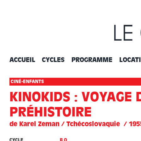
Passer
au
contenu
LE
ACCUEIL
CYCLES
PROGRAMME
LOCAT
CINÉ-ENFANTS
KINOKIDS : VOYAGE 
PRÉHISTOIRE
de Karel Zeman / Tchécoslovaquie / 195
CYCLE
B.O.