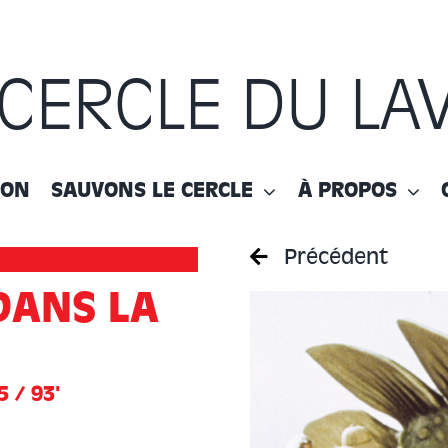
 CERCLE DU LA
ION
SAUVONS LE CERCLE
À PROPOS
Précédent
DANS LA
5 / 93'