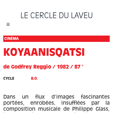
Passer
au
LE CERCLE DU LAVEU
contenu
Toggle
Navigation
Accueil
CINÉMA
KOYAANISQATSI
Cycles
de Godfrey Reggio / 1982 / 87 '
Programme
CYCLE
B.O.
Location
Dans un flux d’images fascinantes
Sauvons le Cercle
portées, enrobées, insufflées par la
composition musicale de Philippe Glass,