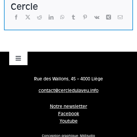
Cercle
Toggle
Navigation
Accueil
Rue des Wallons, 45 – 4000 Liège
contact@cercledulaveu.info
Cycles
Notre newsletter
Facebook
Programme
Youtube
Location
Conception graphique:
NNStudio