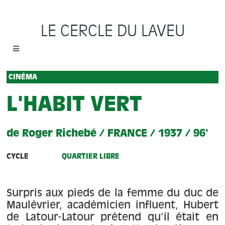
Passer
au
LE CERCLE DU LAVEU
contenu
Toggle
Navigation
Accueil
CINÉMA
L'HABIT VERT
Cycles
de Roger Richebé / FRANCE / 1937 / 96'
Programme
CYCLE
QUARTIER LIBRE
Location
Surpris aux pieds de la femme du duc de
Sauvons le Cercle
Maulévrier, académicien influent, Hubert
de Latour-Latour prétend qu’il était en