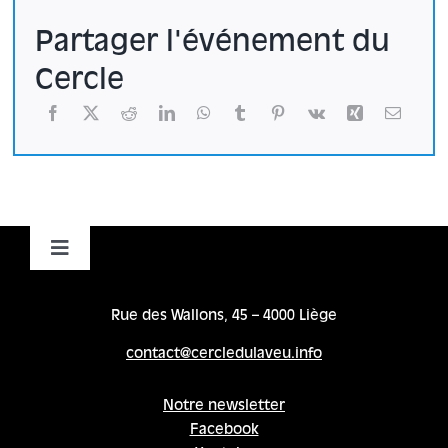
Partager l'événement du
Cercle
Toggle
Navigation
Accueil
Rue des Wallons, 45 – 4000 Liège
contact@cercledulaveu.info
Cycles
Notre newsletter
Facebook
Programme