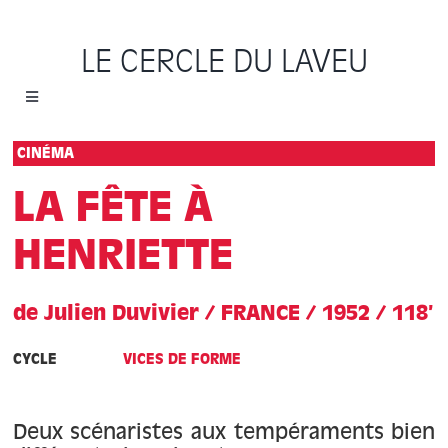
Passer
au
LE CERCLE DU LAVEU
contenu
Toggle
Navigation
Accueil
CINÉMA
LA FÊTE À
Cycles
HENRIETTE
Programme
de Julien Duvivier / FRANCE / 1952 / 118’
Location
CYCLE
VICES DE FORME
Sauvons le Cercle
Deux scénaristes aux tempéraments bien