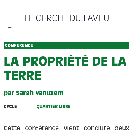
Passer
au
LE CERCLE DU LAVEU
contenu
Toggle
Navigation
Accueil
CONFÉRENCE
LA PROPRIÉTÉ DE LA
Cycles
TERRE
Programme
par Sarah Vanuxem
Location
CYCLE
QUARTIER LIBRE
Sauvons le Cercle
Cette conférence vient conclure deux