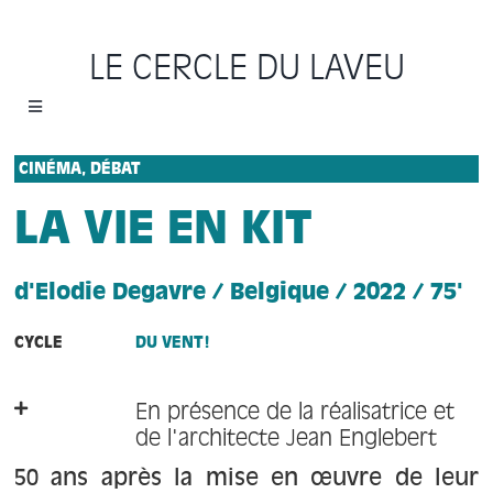
Passer
au
LE CERCLE DU LAVEU
contenu
Toggle
Navigation
Accueil
CINÉMA, DÉBAT
LA VIE EN KIT
Cycles
d'Elodie Degavre / Belgique / 2022 / 75'
Programme
CYCLE
DU VENT!
Location
En présence de la réalisatrice et
Sauvons le Cercle
de l'architecte Jean Englebert
50 ans après la mise en œuvre de leur