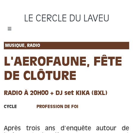
Passer
au
LE CERCLE DU LAVEU
contenu
Toggle
Navigation
Accueil
MUSIQUE, RADIO
L'AEROFAUNE, FÊTE
Cycles
DE CLÔTURE
Programme
RADIO À 20H00 + DJ set KIKA (BXL)
Location
CYCLE
PROFESSION DE FOI
Sauvons le Cercle
Après trois ans d’enquête autour de