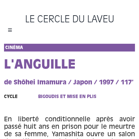
Passer
au
LE CERCLE DU LAVEU
contenu
Toggle
Navigation
Accueil
CINÉMA
L'ANGUILLE
Cycles
de Shôhei Imamura / Japon / 1997 / 117’
Programme
CYCLE
BIGOUDIS ET MISE EN PLIS
Location
En liberté conditionnelle après avoir
Sauvons le Cercle
passé huit ans en prison pour le meurtre
de sa femme, Yamashita ouvre un salon