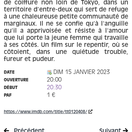
À propos
de coiffure non loin de Tokyo, dans un
territoire d’entre-deux qui sert de refuge
à une chaleureuse petite communauté de
Contact
marginaux. Il ne se confie qu’à l’anguille
qu’il a apprivoisée et résiste à l’amour
que lui porte la jeune femme qui travaille
à ses côtés. Un film sur le repentir, où se
côtoient, dans une quiétude trouble,
fureur et pudeur.
DIM 15 JANVIER 2023
DATE
20:00
OUVERTURE
20:30
DÉBUT
1 €
PAF
https://www.imdb.com/title/tt0120408/
Précédent
Suivant