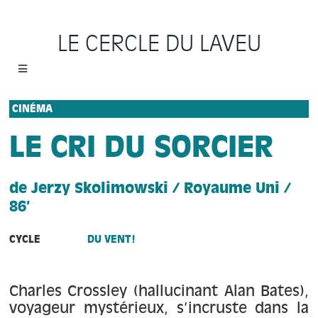
Passer
au
LE CERCLE DU LAVEU
contenu
Toggle
Navigation
Accueil
CINÉMA
LE CRI DU SORCIER
Cycles
de Jerzy Skolimowski / Royaume Uni /
Programme
86’
Location
CYCLE
DU VENT!
Sauvons le Cercle
Charles Crossley (hallucinant Alan Bates),
voyageur mystérieux, s’incruste dans la