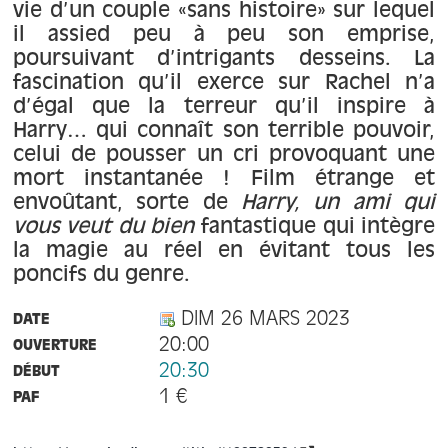
À propos
vie d’un couple «sans histoire» sur lequel
il assied peu à peu son emprise,
poursuivant d’intrigants desseins. La
Contact
fascination qu’il exerce sur Rachel n’a
d’égal que la terreur qu’il inspire à
Harry… qui connaît son terrible pouvoir,
celui de pousser un cri provoquant une
mort instantanée ! Film étrange et
envoûtant, sorte de
Harry, un ami qui
vous veut du bien
fantastique qui intègre
la magie au réel en évitant tous les
poncifs du genre.
DIM 26 MARS 2023
DATE
20:00
OUVERTURE
20:30
DÉBUT
1 €
PAF