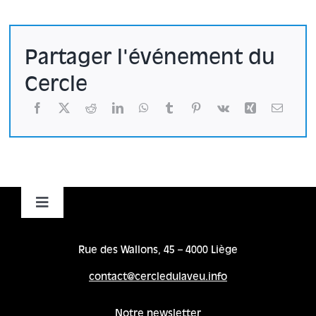
Partager l'événement du
Cercle
Toggle
Navigation
Accueil
Rue des Wallons, 45 – 4000 Liège
contact@cercledulaveu.info
Cycles
Notre newsletter