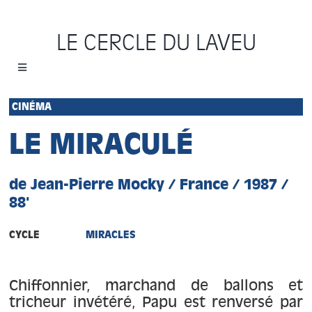
Passer
au
LE CERCLE DU LAVEU
contenu
Toggle
Navigation
Accueil
CINÉMA
LE MIRACULÉ
Cycles
de Jean-Pierre Mocky / France / 1987 /
Programme
88'
Location
CYCLE
MIRACLES
Sauvons le Cercle
Chiffonnier, marchand de ballons et
tricheur invétéré, Papu est renversé par