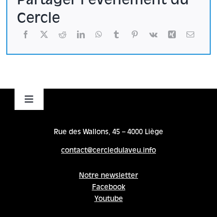
Partager l'événement du
Cercle
Toggle
Navigation
Accueil
Rue des Wallons, 45 – 4000 Liège
contact@cercledulaveu.info
Cycles
Notre newsletter
Facebook
Programme
Youtube