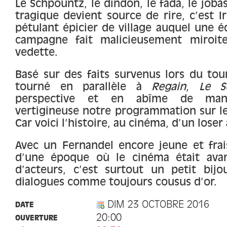
Le Schpountz, le dindon, le fada, le jobas
tragique devient source de rire, c’est I
pétulant épicier de village auquel une 
campagne fait malicieusement miroit
vedette.
Basé sur des faits survenus lors du to
tourné en parallèle à
Regain
,
Le S
perspective et en abîme de mani
vertigineuse notre programmation sur le
Car voici l’histoire, au cinéma, d’un lose
Avec un Fernandel encore jeune et frais
d’une époque où le cinéma était ava
d’acteurs, c’est surtout un petit bij
dialogues comme toujours cousus d’or.
DIM 23 OCTOBRE 2016
DATE
20:00
OUVERTURE