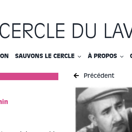
 CERCLE DU LA
ION
SAUVONS LE CERCLE
À PROPOS
Précédent
min