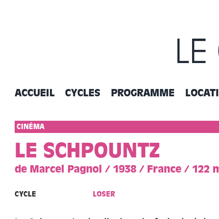
Passer
au
contenu
LE
ACCUEIL
CYCLES
PROGRAMME
LOCAT
CINÉMA
LE SCHPOUNTZ
de Marcel Pagnol / 1938 / France / 122 
CYCLE
LOSER