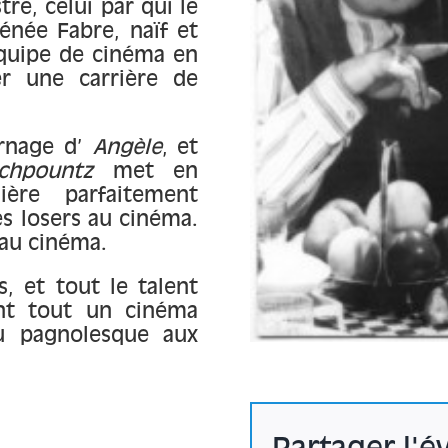
tre, celui par qui le
rénée Fabre, naïf et
équipe de cinéma en
er une carrière de
urnage d’
Angèle
, et
chpountz
met en
ère parfaitement
s losers au cinéma.
r au cinéma.
, et tout le talent
nt tout un cinéma
ou pagnolesque aux