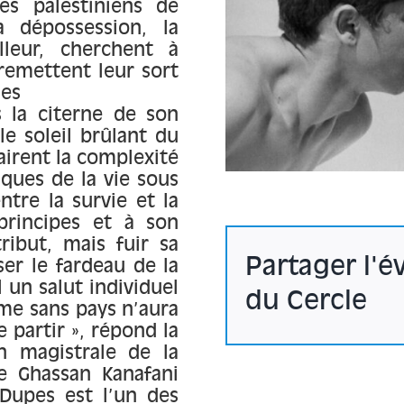
s palestiniens de
a dépossession, la
lleur, cherchent à
remettent leur sort
les
s la citerne de son
le soleil brûlant du
airent la complexité
ques de la vie sous
tre la survie et la
 principes et à son
ribut, mais fuir sa
Partager l'
ser le fardeau de la
l un salut individuel
du Cercle
me sans pays n’aura
e partir », répond la
n magistrale de la
e Ghassan Kanafani
 Dupes est l’un des