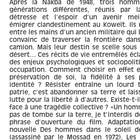
Après la Nakba de 1948, trois homme
générations différentes, réunis par l
détresse et l’espoir d’un avenir mei
émigrer clandestinement au Koweït. Ils 
entre les mains d’un ancien militaire qui 
convainc de traverser la frontière dan
camion. Mais leur destin se scelle sous 
désert… Ces récits de vie entremêlés écl
des enjeux psychologiques et sociopoliti
occupation. Comment choisir en effet en
préservation de soi, la fidélité à ses
identité ? Résister entraîne un lourd t
patrie, c’est abandonner sa terre et lais
lutte pour la liberté à d’autres. Existe-t-i
face à une tragédie collective ? «Un hom
pas de tombe sur la terre, je t’interdis d
phrase d’ouverture du film. Adaptatio
nouvelle Des hommes dans le soleil d
(assassiné par le Mossad en 1972), Les