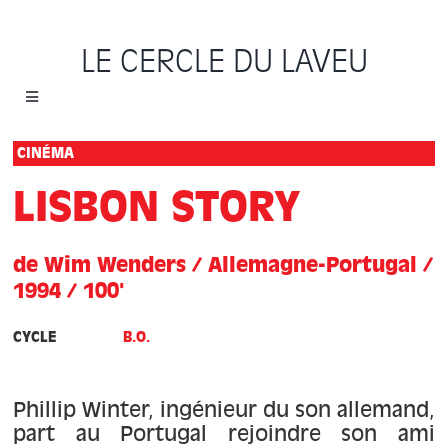
Passer
au
LE CERCLE DU LAVEU
contenu
Toggle
Navigation
Accueil
CINÉMA
LISBON STORY
Cycles
de Wim Wenders / Allemagne-Portugal /
Programme
1994 / 100'
Location
CYCLE
B.O.
Sauvons le Cercle
Phillip Winter, ingénieur du son allemand,
part au Portugal rejoindre son ami