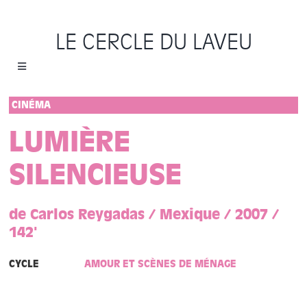
Passer
au
LE CERCLE DU LAVEU
contenu
Toggle
Navigation
Accueil
CINÉMA
LUMIÈRE
Cycles
SILENCIEUSE
Programme
de Carlos Reygadas / Mexique / 2007 /
Location
142'
CYCLE
AMOUR ET SCÈNES DE MÉNAGE
Sauvons le Cercle