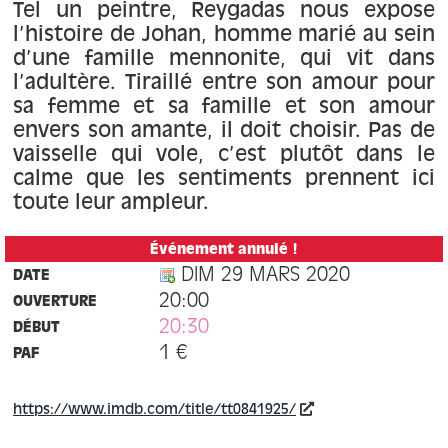
À propos
Tel un peintre, Reygadas nous expose
l’histoire de Johan, homme marié au sein
d’une famille mennonite, qui vit dans
Contact
l’adultère. Tiraillé entre son amour pour
sa femme et sa famille et son amour
envers son amante, il doit choisir. Pas de
vaisselle qui vole, c’est plutôt dans le
calme que les sentiments prennent ici
toute leur ampleur.
Événement annulé !
DIM 29 MARS 2020
DATE
20:00
OUVERTURE
20:30
DÉBUT
1 €
PAF
https://www.imdb.com/title/tt0841925/