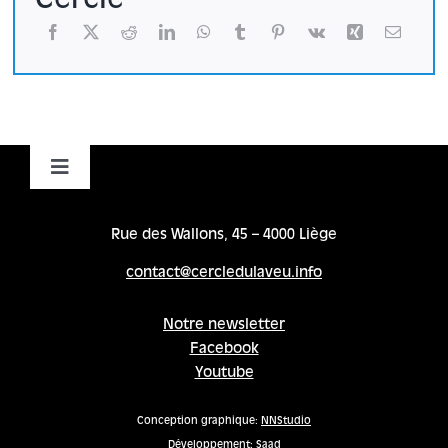
Toggle
Navigation
Accueil
Rue des Wallons, 45 – 4000 Liège
contact@cercledulaveu.info
Cycles
Notre newsletter
Facebook
Programme
Youtube
Location
Conception graphique:
NNStudio
Développement:
Saad