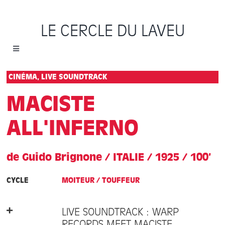
Passer
au
LE CERCLE DU LAVEU
contenu
Toggle
Navigation
Accueil
CINÉMA, LIVE SOUNDTRACK
MACISTE
Cycles
ALL'INFERNO
Programme
de Guido Brignone / ITALIE / 1925 / 100’
Location
CYCLE
MOITEUR / TOUFFEUR
Sauvons le Cercle
LIVE SOUNDTRACK : WARP