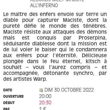
RECORDS MEET MACISTE
À propos
ALL’INFERNO
Le maître des enfers envoie sur terre un
Contact
diable pour capturer Maciste, dont la
pureté défie le monde des ténèbres.
Maciste résiste aux attaques des démons
mais est conquis par Proserpina,
séduisante diablesse dont la mission est
de lui voler le baiser qui le condamnera
aux enfers pour l’éternité. Délicieuse
plongée dans le feu éternel, kitsch à
souhait – vous l’aurez compris – et
accompagnée, détonante synchro, par
des artistes Warp.
DIM 30 OCTOBRE 2022
DATE
20:00
OUVERTURE
20:30
DÉBUT
1 €
PAF