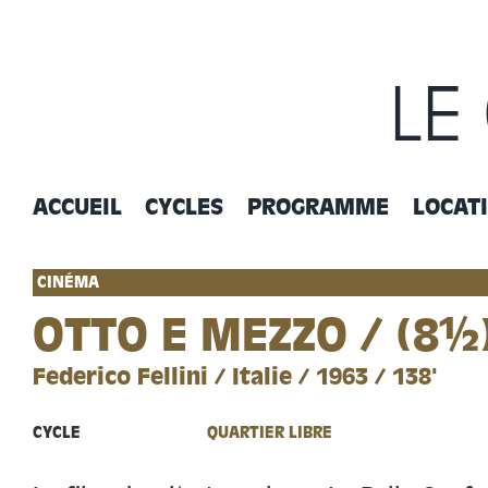
Passer
au
contenu
LE
ACCUEIL
CYCLES
PROGRAMME
LOCAT
CINÉMA
OTTO E MEZZO / (8½
Federico Fellini / Italie / 1963 / 138'
CYCLE
QUARTIER LIBRE