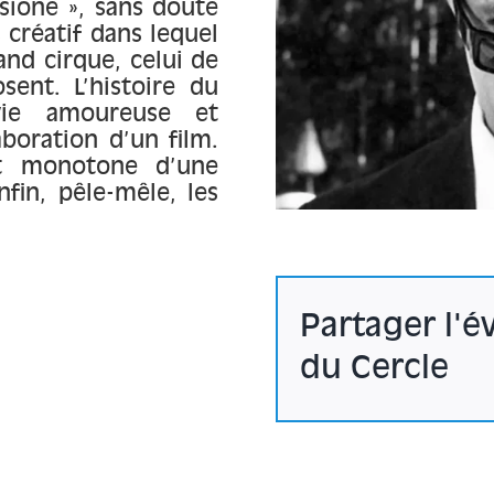
usione », sans doute
créatif dans lequel
and cirque, celui de
sent. L’histoire du
vie amoureuse et
aboration d’un film.
 et monotone d’une
fin, pêle-mêle, les
Partager l'
du Cercle