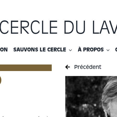
 CERCLE DU LA
ION
SAUVONS LE CERCLE
À PROPOS
Précédent
)