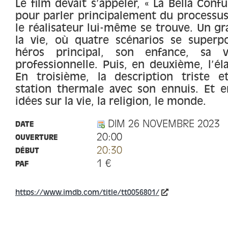
Le film devait s’appeler, « La Bella Conf
pour parler principalement du processus 
le réalisateur lui-même se trouve. Un gr
la vie, où quatre scénarios se superpo
héros principal, son enfance, sa 
professionnelle. Puis, en deuxième, l’él
En troisième, la description triste
station thermale avec son ennuis. Et en
idées sur la vie, la religion, le monde.
DIM 26 NOVEMBRE 2023
DATE
20:00
OUVERTURE
20:30
DÉBUT
1 €
PAF
https://www.imdb.com/title/tt0056801/