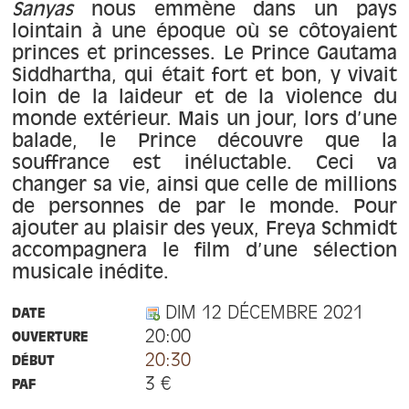
À propos
Sanyas
nous emmène dans un pays
lointain à une époque où se côtoyaient
princes et princesses. Le Prince Gautama
Contact
Siddhartha, qui était fort et bon, y vivait
loin de la laideur et de la violence du
monde extérieur. Mais un jour, lors d’une
balade, le Prince découvre que la
souffrance est inéluctable. Ceci va
changer sa vie, ainsi que celle de millions
de personnes de par le monde. Pour
ajouter au plaisir des yeux, Freya Schmidt
accompagnera le film d’une sélection
musicale inédite.
DIM 12 DÉCEMBRE 2021
DATE
20:00
OUVERTURE
20:30
DÉBUT
3 €
PAF