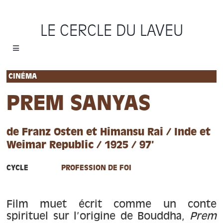
Passer
au
LE CERCLE DU LAVEU
contenu
Toggle
Navigation
Accueil
CINÉMA
PREM SANYAS
Cycles
de Franz Osten et Himansu Rai / Inde et
Programme
Weimar Republic / 1925 / 97’
Location
CYCLE
PROFESSION DE FOI
Sauvons le Cercle
Film muet écrit comme un conte
spirituel sur l’origine de Bouddha,
Prem