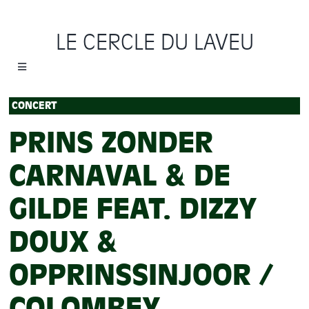
Passer
au
LE CERCLE DU LAVEU
contenu
Toggle
Navigation
Accueil
CONCERT
PRINS ZONDER
Cycles
CARNAVAL & DE
Programme
GILDE FEAT. DIZZY
Location
DOUX &
OPPRINSSINJOOR /
Sauvons le Cercle