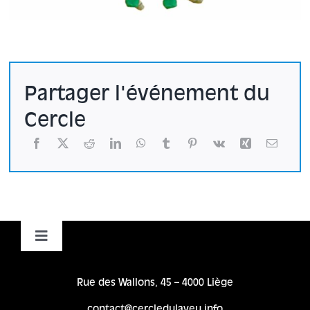
Partager l'événement du
Cercle
Toggle
Navigation
Accueil
Rue des Wallons, 45 – 4000 Liège
contact@cercledulaveu.info