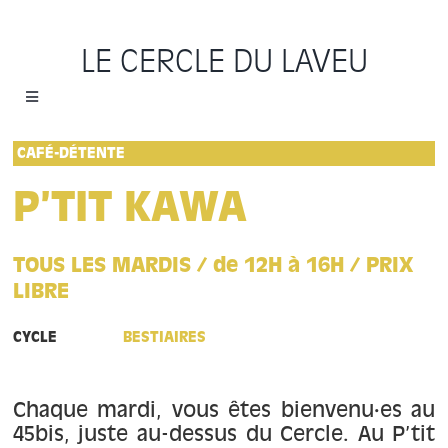
Passer
au
LE CERCLE DU LAVEU
contenu
Toggle
Navigation
Accueil
CAFÉ-DÉTENTE
P’TIT KAWA
Cycles
TOUS LES MARDIS / de 12H à 16H / PRIX
Programme
LIBRE
Location
CYCLE
BESTIAIRES
Sauvons le Cercle
Chaque mardi, vous êtes bienvenu·es au
45bis, juste au-dessus du Cercle. Au P’tit