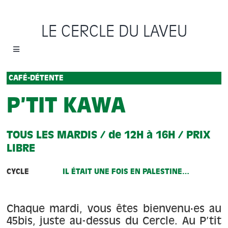
Passer
au
LE CERCLE DU LAVEU
contenu
Toggle
Navigation
Accueil
CAFÉ-DÉTENTE
P’TIT KAWA
Cycles
TOUS LES MARDIS / de 12H à 16H / PRIX
Programme
LIBRE
Location
CYCLE
IL ÉTAIT UNE FOIS EN PALESTINE…
Sauvons le Cercle
Chaque mardi, vous êtes bienvenu·es au
45bis, juste au-dessus du Cercle. Au P’tit