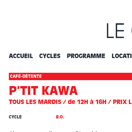
Passer
au
contenu
LE
ACCUEIL
CYCLES
PROGRAMME
LOCAT
CAFÉ-DÉTENTE
P’TIT KAWA
TOUS LES MARDIS / de 12H à 16H / PRIX 
CYCLE
B.O.