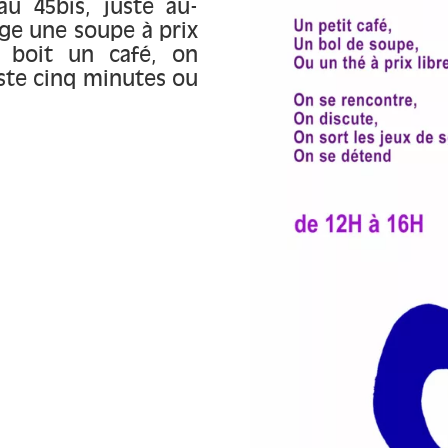
u 45bis, juste au-
age une soupe à prix
n boit un café, on
este cinq minutes ou