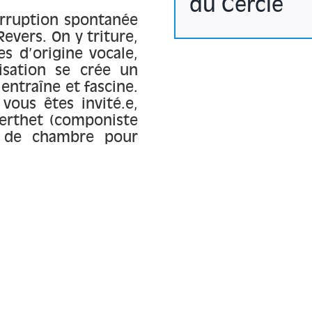
du Cercle
irruption spontanée
Revers. On y triture,
s d’origine vocale,
isation se crée un
entraîne et fascine.
vous êtes invité.e,
Berthet (componiste
e de chambre pour