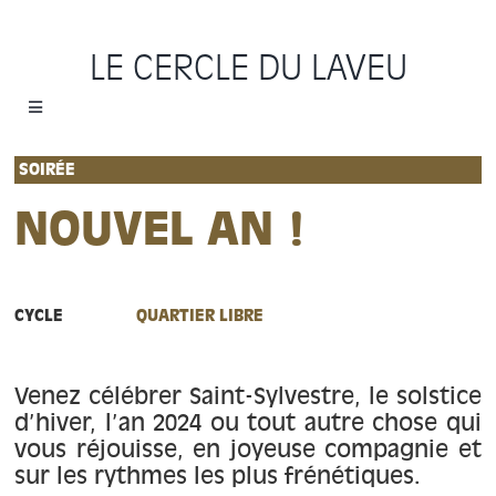
Passer
au
LE CERCLE DU LAVEU
contenu
Toggle
Navigation
Accueil
SOIRÉE
NOUVEL AN !
Cycles
Programme
CYCLE
QUARTIER LIBRE
Location
Venez célébrer Saint-Sylvestre, le solstice
d’hiver, l’an 2024 ou tout autre chose qui
Sauvons le Cercle
vous réjouisse, en joyeuse compagnie et
sur les rythmes les plus frénétiques.