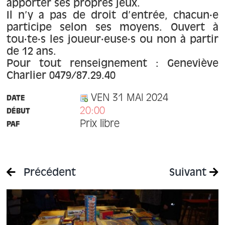
À propos
apporter ses propres jeux.
Il n’y a pas de droit d’entrée, chacun·e
participe selon ses moyens. Ouvert à
Contact
tou·te·s les joueur·euse·s ou non à partir
de 12 ans.
Pour tout renseignement : Geneviève
Charlier 0479/87.29.40
VEN 31 MAI 2024
DATE
20:00
DÉBUT
Prix libre
PAF
Précédent
Suivant