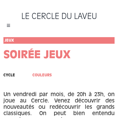
Passer
au
LE CERCLE DU LAVEU
contenu
Toggle
Navigation
Accueil
JEUX
SOIRÉE JEUX
Cycles
Programme
CYCLE
COULEURS
Location
Un vendredi par mois, de 20h à 23h, on
joue au Cercle. Venez découvrir des
Sauvons le Cercle
nouveautés ou redécouvrir les grands
classiques. On peut bien entendu