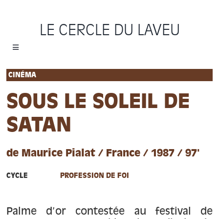
Passer
au
LE CERCLE DU LAVEU
contenu
Toggle
Navigation
Accueil
CINÉMA
SOUS LE SOLEIL DE
Cycles
SATAN
Programme
de Maurice Pialat / France / 1987 / 97'
Location
CYCLE
PROFESSION DE FOI
Sauvons le Cercle
Palme d’or contestée au festival de