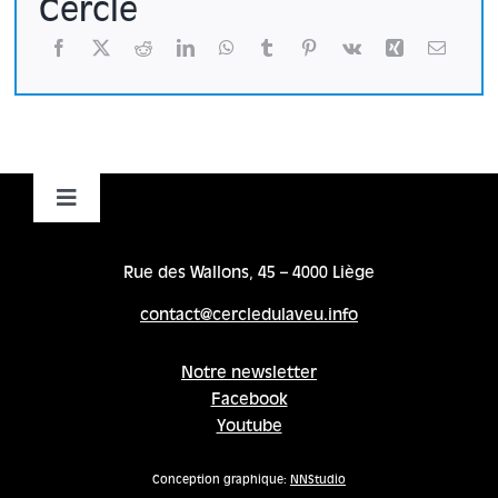
Cercle
Toggle
Navigation
Accueil
Rue des Wallons, 45 – 4000 Liège
contact@cercledulaveu.info
Cycles
Notre newsletter
Facebook
Programme
Youtube
Location
Conception graphique:
NNStudio