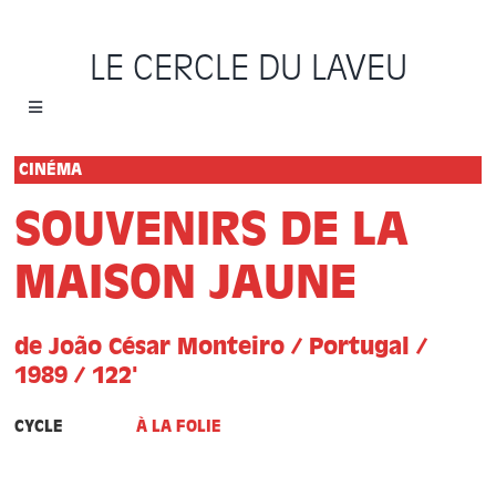
Passer
au
LE CERCLE DU LAVEU
contenu
Toggle
Navigation
Accueil
CINÉMA
SOUVENIRS DE LA
Cycles
MAISON JAUNE
Programme
de João César Monteiro / Portugal /
Location
1989 / 122'
CYCLE
À LA FOLIE
Sauvons le Cercle