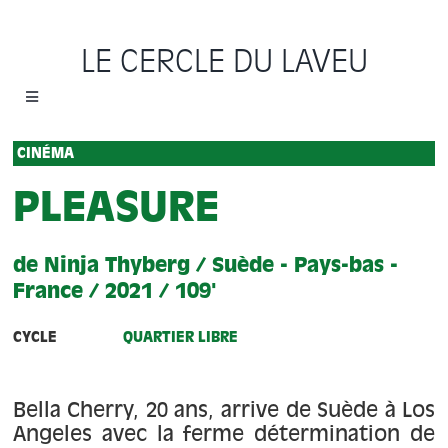
Passer
au
LE CERCLE DU LAVEU
contenu
Toggle
Navigation
Accueil
CINÉMA
PLEASURE
Cycles
de Ninja Thyberg / Suède - Pays-bas -
Programme
France / 2021 / 109'
Location
CYCLE
QUARTIER LIBRE
Sauvons le Cercle
Bella Cherry, 20 ans, arrive de Suède à Los
Angeles avec la ferme détermination de