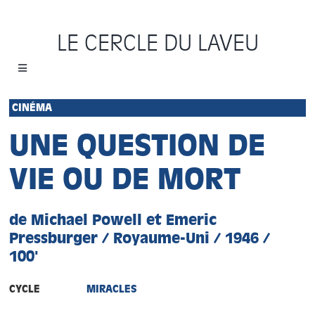
Passer
au
LE CERCLE DU LAVEU
contenu
Toggle
Navigation
Accueil
CINÉMA
UNE QUESTION DE
Cycles
VIE OU DE MORT
Programme
de Michael Powell et Emeric
Location
Pressburger / Royaume-Uni / 1946 /
100'
Sauvons le Cercle
CYCLE
MIRACLES