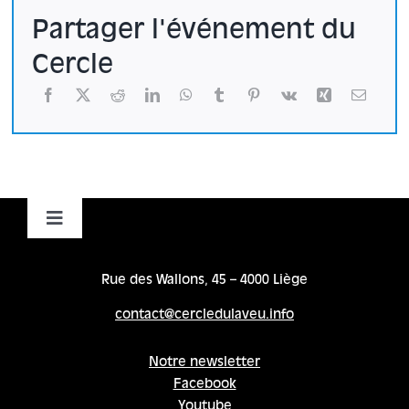
Partager l'événement du
Cercle
Toggle
Navigation
Accueil
Rue des Wallons, 45 – 4000 Liège
contact@cercledulaveu.info
Cycles
Notre newsletter
Facebook
Programme
Youtube