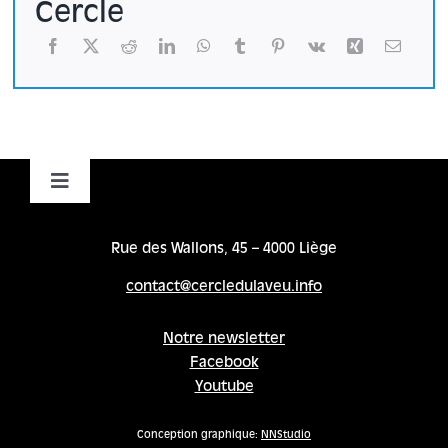
Cercle
Toggle
Navigation
Accueil
Rue des Wallons, 45 – 4000 Liège
contact@cercledulaveu.info
Cycles
Notre newsletter
Facebook
Programme
Youtube
Location
Conception graphique:
NNStudio