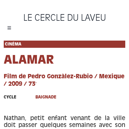
Passer
au
LE CERCLE DU LAVEU
contenu
Toggle
Navigation
Accueil
CINÉMA
ALAMAR
Cycles
Film de Pedro Gonzàlez-Rubio / Mexique
Programme
/ 2009 / 73′
Location
CYCLE
BAIGNADE
Sauvons le Cercle
Nathan, petit enfant venant de la ville
doit passer quelques semaines avec son