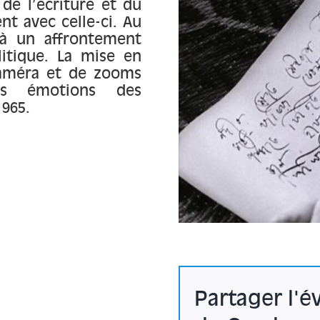
 de l’écriture et du
t avec celle-ci. Au
 à un affrontement
litique. La mise en
améra et de zooms
es émotions des
1965.
Partager l'