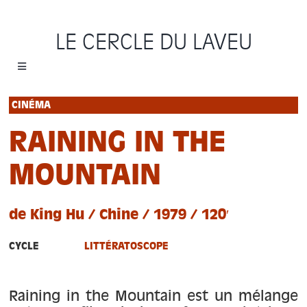
Passer
au
LE CERCLE DU LAVEU
contenu
Toggle
Navigation
Accueil
CINÉMA
RAINING IN THE
Cycles
MOUNTAIN
Programme
de King Hu / Chine / 1979 / 120′
Location
CYCLE
LITTÉRATOSCOPE
Sauvons le Cercle
Raining in the Mountain est un mélange