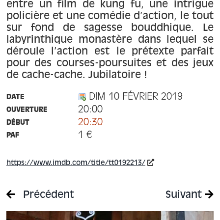
À propos
entre un film de kung fu, une intrigue
policière et une comédie d’action, le tout
sur fond de sagesse bouddhique. Le
Contact
labyrinthique monastère dans lequel se
déroule l’action est le prétexte parfait
pour des courses-poursuites et des jeux
de cache-cache. Jubilatoire !
DIM 10 FÉVRIER 2019
DATE
20:00
OUVERTURE
20:30
DÉBUT
1 €
PAF
https://www.imdb.com/title/tt0192213/
Précédent
Suivant