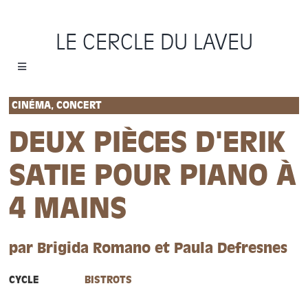
Passer
au
LE CERCLE DU LAVEU
contenu
Toggle
Navigation
Accueil
CINÉMA, CONCERT
DEUX PIÈCES D'ERIK
Cycles
SATIE POUR PIANO À
Programme
4 MAINS
Location
par Brigida Romano et Paula Defresnes
Sauvons le Cercle
CYCLE
BISTROTS