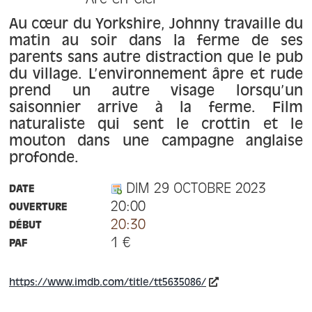
Arc-en-Ciel
À propos
Au cœur du Yorkshire, Johnny travaille du
matin au soir dans la ferme de ses
Contact
parents sans autre distraction que le pub
du village. L’environnement âpre et rude
prend un autre visage lorsqu’un
saisonnier arrive à la ferme. Film
naturaliste qui sent le crottin et le
mouton dans une campagne anglaise
profonde.
DIM 29 OCTOBRE 2023
DATE
20:00
OUVERTURE
20:30
DÉBUT
1 €
PAF
https://www.imdb.com/title/tt5635086/