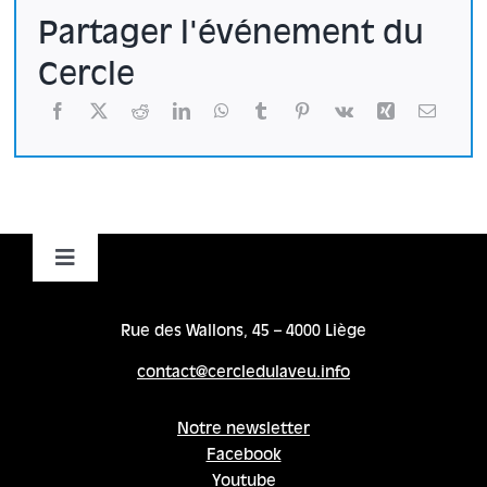
Partager l'événement du
Cercle
Toggle
Navigation
Accueil
Rue des Wallons, 45 – 4000 Liège
contact@cercledulaveu.info
Cycles
Notre newsletter
Facebook
Programme
Youtube