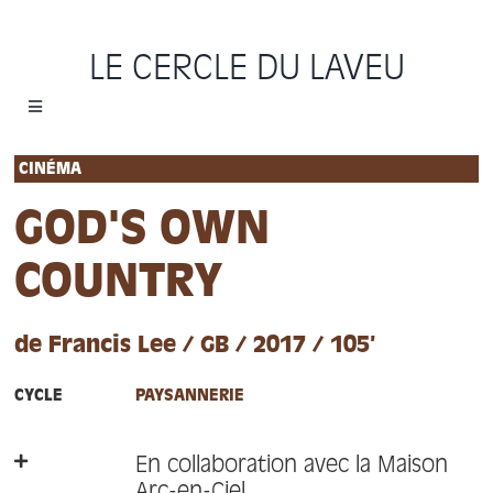
Passer
au
LE CERCLE DU LAVEU
contenu
Toggle
Navigation
Accueil
CINÉMA
GOD'S OWN
Cycles
COUNTRY
Programme
de Francis Lee / GB / 2017 / 105’
Location
CYCLE
PAYSANNERIE
Sauvons le Cercle
En collaboration avec la Maison